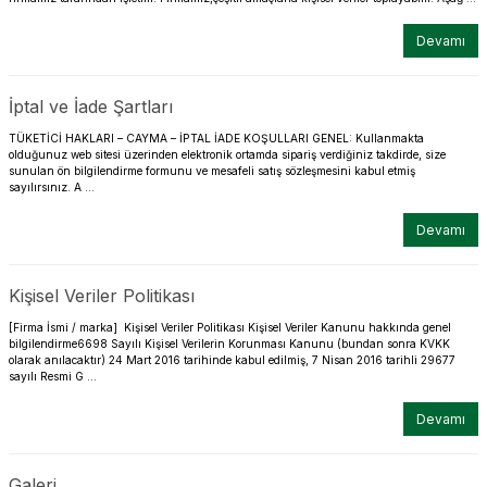
Devamı
İptal ve İade Şartları
TÜKETİCİ HAKLARI – CAYMA – İPTAL İADE KOŞULLARI GENEL: Kullanmakta
olduğunuz web sitesi üzerinden elektronik ortamda sipariş verdiğiniz takdirde, size
sunulan ön bilgilendirme formunu ve mesafeli satış sözleşmesini kabul etmiş
sayılırsınız. A ...
Devamı
Kişisel Veriler Politikası
[Firma İsmi / marka] Kişisel Veriler Politikası Kişisel Veriler Kanunu hakkında genel
bilgilendirme6698 Sayılı Kişisel Verilerin Korunması Kanunu (bundan sonra KVKK
olarak anılacaktır) 24 Mart 2016 tarihinde kabul edilmiş, 7 Nisan 2016 tarihli 29677
sayılı Resmi G ...
Devamı
Galeri