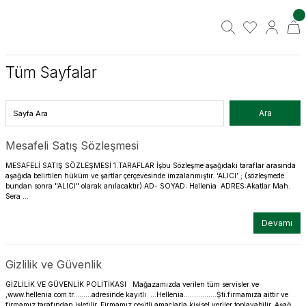
Tüm Sayfalar
Mesafeli Satış Sözleşmesi
MESAFELİ SATIŞ SÖZLEŞMESİ 1.TARAFLAR İşbu Sözleşme aşağıdaki taraflar arasında
aşağıda belirtilen hüküm ve şartlar çerçevesinde imzalanmıştır. ‘ALICI’ ; (sözleşmede
bundan sonra "ALICI" olarak anılacaktır) AD- SOYAD: Hellenia ADRES:Akatlar Mah.
Sera ...
Devamı
Gizlilik ve Güvenlik
GİZLİLİK VE GÜVENLİK POLİTİKASI Mağazamızda verilen tüm servisler ve
,www.hellenia.com.tr………adresinde kayıtlı …Hellenia…………….Şti.firmamıza aittir ve
firmamız tarafından işletilir. Firmamız,çeşitli amaçlarla kişisel veriler toplayabilir. Aşağ ...