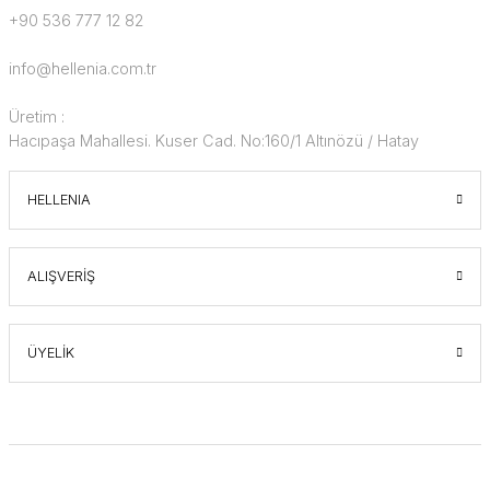
+90 536 777 12 82
info@hellenia.com.tr
Üretim :
Hacıpaşa Mahallesi. Kuser Cad. No:160/1 Altınözü / Hatay
HELLENIA
ALIŞVERİŞ
ÜYELİK