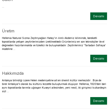
...
Devamı
Üretim
Hellenia Natural Sızma Zeytinyağları Hatay’ın ılımlı Akdeniz ikliminde, bereketli
topraklarda yetişen zeytinlerimizden üretilmektedir.Ürünlerimiz en son teknolojiler ile el
değmeden hazırlanmakta ve tüketici ile buluşmaktadır. Zeytinlerimiz ‘Tarladan Sofraya’
modeline ...
Devamı
Hakkımızda
Antakya bilindiği üzere Helen medeniyetine ait en önemli kültür merkezidir . Bize de
birer Antakya’lı olarak bu kültürü lezzetle buluşturmak düşüyor. Hellenia, 1920’den beri
aynı topraklarda tarımla uğraşan Kuseyri ailesinden, yeni nesil, iki girişimci kızkardeşin
sizl ...
Devamı