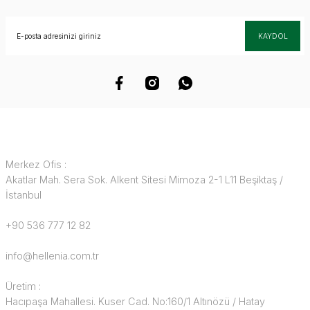
KAYDOL
Merkez Ofis :
Akatlar Mah. Sera Sok. Alkent Sitesi Mimoza 2-1 L11 Beşiktaş /
İstanbul
+90 536 777 12 82
info@hellenia.com.tr
Üretim :
Hacıpaşa Mahallesi. Kuser Cad. No:160/1 Altınözü / Hatay