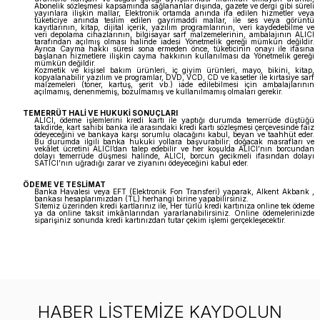
Abonelik sözleşmesi kapsamında sağlananlar dışında, gazete ve dergi gibi süreli
yayınlara ilişkin mallar, Elektronik ortamda anında ifa edilen hizmetler veya
tüketiciye anında teslim edilen gayrimaddi mallar, ile ses veya görüntü
kayıtlarının, kitap, dijital içerik, yazılım programlarının, veri kaydedebilme ve
veri depolama cihazlarının, bilgisayar sarf malzemelerinin, ambalajının ALICI
tarafından açılmış olması halinde iadesi Yönetmelik gereği mümkün değildir.
Ayrıca Cayma hakkı süresi sona ermeden önce, tüketicinin onayı ile ifasına
başlanan hizmetlere ilişkin cayma hakkının kullanılması da Yönetmelik gereği
mümkün değildir.
Kozmetik ve kişisel bakım ürünleri, iç giyim ürünleri, mayo, bikini, kitap,
kopyalanabilir yazılım ve programlar, DVD, VCD, CD ve kasetler ile kırtasiye sarf
malzemeleri (toner, kartuş, şerit vb.) iade edilebilmesi için ambalajlarının
açılmamış, denenmemiş, bozulmamış ve kullanılmamış olmaları gerekir.
TEMERRÜT HALİ VE HUKUKİ SONUÇLARI
ALICI, ödeme işlemlerini kredi kartı ile yaptığı durumda temerrüde düştüğü
takdirde, kart sahibi banka ile arasındaki kredi kartı sözleşmesi çerçevesinde faiz
ödeyeceğini ve bankaya karşı sorumlu olacağını kabul, beyan ve taahhüt eder.
Bu durumda ilgili banka hukuki yollara başvurabilir; doğacak masrafları ve
vekâlet ücretini ALICI’dan talep edebilir ve her koşulda ALICI’nın borcundan
dolayı temerrüde düşmesi halinde, ALICI, borcun gecikmeli ifasından dolayı
SATICI’nın uğradığı zarar ve ziyanını ödeyeceğini kabul eder.
ÖDEME VE TESLİMAT
Banka Havalesi veya EFT (Elektronik Fon Transferi) yaparak, Alkent Akbank ,
bankası hesaplarımızdan (TL) herhangi birine yapabilirsiniz.
Sitemiz üzerinden kredi kartlarınız ile, Her türlü kredi kartınıza online tek ödeme
ya da online taksit imkânlarından yararlanabilirsiniz. Online ödemelerinizde
siparişiniz sonunda kredi kartınızdan tutar çekim işlemi gerçekleşecektir.
HABER LİSTEMİZE KAYDOLUN