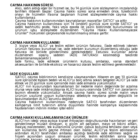
CAYMA HAKKININ SÜRESİ:
Alıcı, satın aldığı eğer bir hizmet ise, bu 14 günlük süre sözleşmenin imzalandığı
tarihten itibaren başlar. Cayma hakkı süresi sona ermeden önce, tüketicinin
onayı ile hizmetin ifasına başlanan hizmet sözleşmelerinde cayma hakkı
kullanılamaz.
Cayma hakkının kullanımından kaynaklanan masraflar SATICI’ ya aittir.
Cayma hakkının kullanılması için 14 (ondört) günlük süre içinde SATICI' ya
iadeli taahhütlü posta, faks veya eposta ile yazılı bildirimde bulunulması ve
ürünün işbu sözleşmede düzenlenen "Cayma Hakkı Kullanılamayacak
Ürünler" hükümleri çerçevesinde kullanılmamış olması şarttır.
CAYMA HAKKININ KULLANIMI:
3. kişiye veya ALICI’ ya teslim edilen ürünün faturası, (İade edilmek istenen
ürünün faturası kurumsal ise, iade ederken kurumun düzenlemiş olduğu iade
faturası ile birlikte gönderilmesi gerekmektedir. Faturası kurumlar adına
düzenlenen sipariş iadeleri İADE FATURASI kesilmediği takdirde
tamamlanamayacaktır.)
İade formu, İade edilecek ürünlerin kutusu, ambalajı, varsa standart
aksesuarları ile birlikte eksiksiz ve hasarsız olarak teslim edilmesi gerekmektedir.
İADE KOŞULLARI:
SATICI, cayma bildiriminin kendisine ulaşmasından itibaren en geç 10 günlük
süre içerisinde toplam bedeli ve ALICI’yı borç altına sokan belgeleri ALICI’ ya iade
etmek ve 20 günlük süre içerisinde malı iade almakla yükümlüdür.
ALICI’ nın kusurundan kaynaklanan bir nedenle malın değerinde bir azalma
olursa veya iade imkânsızlaşırsa ALICI kusuru oranında SATICI’ nın zararlarını
tazmin etmekle yükümlüdür. Ancak cayma hakkı süresi içinde malın veya
ürünün usulüne uygun kullanılması sebebiyle meydana gelen değişiklik ve
bozulmalardan ALICI sorumlu değildir.
Cayma hakkının kullanılması nedeniyle SATICI tarafından düzenlenen
kampanya limit tutarının altına düşülmesi halinde kampanya kapsamında
faydalanılan indirim miktarı iptal edilir.
CAYMA HAKKI KULLANILAMAYACAK ÜRÜNLER:
ALICI’nın isteği veya açıkça kişisel ihtiyaçları doğrultusunda hazırlanan ve geri
gönderilmeye müsait olmayan, iç giyim alt parçaları, mayo ve bikini altları,
makyaj malzemeleri, tek kullanımlık ürünler, çabuk bozulma tehlikesi olan veya
son kullanma tarihi geçme ihtimali olan mallar, ALICI’ya teslim edilmesinin
ardından ALICI tarafından ambalajı açıldığı takdirde iade edilmesi sağlık ve
hijyen açısından uygun olmayan ürünler, teslim edildikten sonra başka
ürünlerle karışan ve doğası gereği ayrıştırılması mümkün olmayan ürünler,