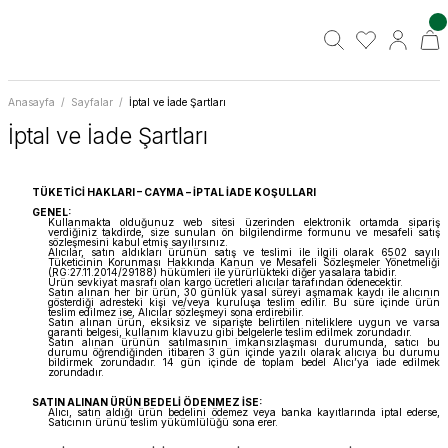
Anasayfa
Sayfalar
İptal ve İade Şartları
İptal ve İade Şartları
TÜKETİCİ HAKLARI – CAYMA – İPTAL İADE KOŞULLARI
GENEL:
Kullanmakta olduğunuz web sitesi üzerinden elektronik ortamda sipariş
verdiğiniz takdirde, size sunulan ön bilgilendirme formunu ve mesafeli satış
sözleşmesini kabul etmiş sayılırsınız.
Alıcılar, satın aldıkları ürünün satış ve teslimi ile ilgili olarak 6502 sayılı
Tüketicinin Korunması Hakkında Kanun ve Mesafeli Sözleşmeler Yönetmeliği
(RG:27.11.2014/29188) hükümleri ile yürürlükteki diğer yasalara tabidir.
Ürün sevkiyat masrafı olan kargo ücretleri alıcılar tarafından ödenecektir.
Satın alınan her bir ürün, 30 günlük yasal süreyi aşmamak kaydı ile alıcının
gösterdiği adresteki kişi ve/veya kuruluşa teslim edilir. Bu süre içinde ürün
teslim edilmez ise, Alıcılar sözleşmeyi sona erdirebilir.
Satın alınan ürün, eksiksiz ve siparişte belirtilen niteliklere uygun ve varsa
garanti belgesi, kullanım klavuzu gibi belgelerle teslim edilmek zorundadır.
Satın alınan ürünün satılmasının imkansızlaşması durumunda, satıcı bu
durumu öğrendiğinden itibaren 3 gün içinde yazılı olarak alıcıya bu durumu
bildirmek zorundadır. 14 gün içinde de toplam bedel Alıcı’ya iade edilmek
zorundadır.
SATIN ALINAN ÜRÜN BEDELİ ÖDENMEZ İSE:
Alıcı, satın aldığı ürün bedelini ödemez veya banka kayıtlarında iptal ederse,
Satıcının ürünü teslim yükümlülüğü sona erer.