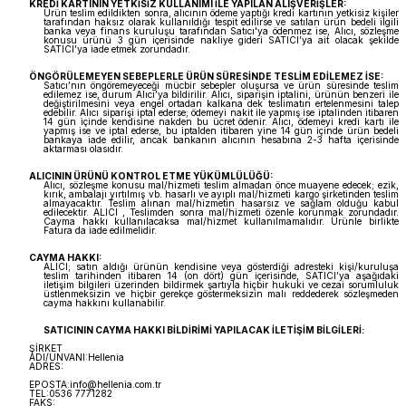
KREDİ KARTININ YETKİSİZ KULLANIMI İLE YAPILAN ALIŞVERİŞLER:
Ürün teslim edildikten sonra, alıcının ödeme yaptığı kredi kartının yetkisiz kişiler
tarafından haksız olarak kullanıldığı tespit edilirse ve satılan ürün bedeli ilgili
banka veya finans kuruluşu tarafından Satıcı'ya ödenmez ise, Alıcı, sözleşme
konusu ürünü 3 gün içerisinde nakliye gideri SATICI’ya ait olacak şekilde
SATICI’ya iade etmek zorundadır.
ÖNGÖRÜLEMEYEN SEBEPLERLE ÜRÜN SÜRESİNDE TESLİM EDİLEMEZ İSE:
Satıcı’nın öngöremeyeceği mücbir sebepler oluşursa ve ürün süresinde teslim
edilemez ise, durum Alıcı’ya bildirilir. Alıcı, siparişin iptalini, ürünün benzeri ile
değiştirilmesini veya engel ortadan kalkana dek teslimatın ertelenmesini talep
edebilir. Alıcı siparişi iptal ederse; ödemeyi nakit ile yapmış ise iptalinden itibaren
14 gün içinde kendisine nakden bu ücret ödenir. Alıcı, ödemeyi kredi kartı ile
yapmış ise ve iptal ederse, bu iptalden itibaren yine 14 gün içinde ürün bedeli
bankaya iade edilir, ancak bankanın alıcının hesabına 2-3 hafta içerisinde
aktarması olasıdır.
ALICININ ÜRÜNÜ KONTROL ETME YÜKÜMLÜLÜĞÜ:
Alıcı, sözleşme konusu mal/hizmeti teslim almadan önce muayene edecek; ezik,
kırık, ambalajı yırtılmış vb. hasarlı ve ayıplı mal/hizmeti kargo şirketinden teslim
almayacaktır. Teslim alınan mal/hizmetin hasarsız ve sağlam olduğu kabul
edilecektir. ALICI , Teslimden sonra mal/hizmeti özenle korunmak zorundadır.
Cayma hakkı kullanılacaksa mal/hizmet kullanılmamalıdır. Ürünle birlikte
Fatura da iade edilmelidir.
CAYMA HAKKI:
ALICI; satın aldığı ürünün kendisine veya gösterdiği adresteki kişi/kuruluşa
teslim tarihinden itibaren 14 (on dört) gün içerisinde, SATICI’ya aşağıdaki
iletişim bilgileri üzerinden bildirmek şartıyla hiçbir hukuki ve cezai sorumluluk
üstlenmeksizin ve hiçbir gerekçe göstermeksizin malı reddederek sözleşmeden
cayma hakkını kullanabilir.
SATICININ CAYMA HAKKI BİLDİRİMİ YAPILACAK İLETİŞİM BİLGİLERİ:
ŞİRKET
ADI/UNVANI:Hellenia
ADRES:
Akatlar Mah. Sera Sok. Alkent Sitesi Mimoza 2-1 L11
Beşiktaş / İstanbul
EPOSTA:info@hellenia.com.tr
TEL:0536 7771282
FAKS: